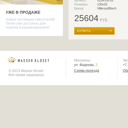
Артикул:
5126-D0 01
Размеры:
130х52
Бренд:
Villeroy&Boch
УЖЕ В ПРОДАЖЕ
25604
Новые коллекции смесителей
РУБ.
Grohe уже доступны для
покупки в нашем магазине!
КУПИТЬ
Магазины:
Зв
ул. Фадеева,
2
+7
Схема проезда
Об
© 2013 Wasser Kloset
Все права защищены