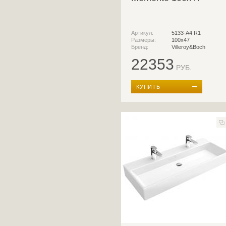
Артикул:
5133-A4 R1
Размеры:
100x47
Бренд:
Villeroy&Boch
22353
РУБ.
КУПИТЬ