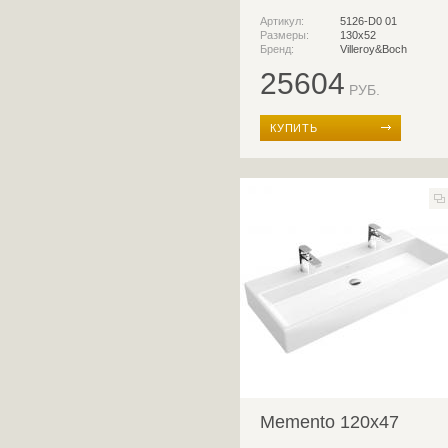
Артикул:
5126-D0 01
Размеры:
130х52
Бренд:
Villeroy&Boch
25604
РУБ.
КУПИТЬ
Memento 120x47