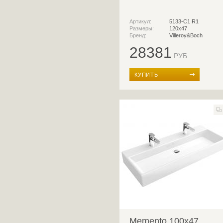
Артикул:
5133-C1 R1
Размеры:
120x47
Бренд:
Villeroy&Boch
28381
РУБ.
КУПИТЬ
Memento 100x47