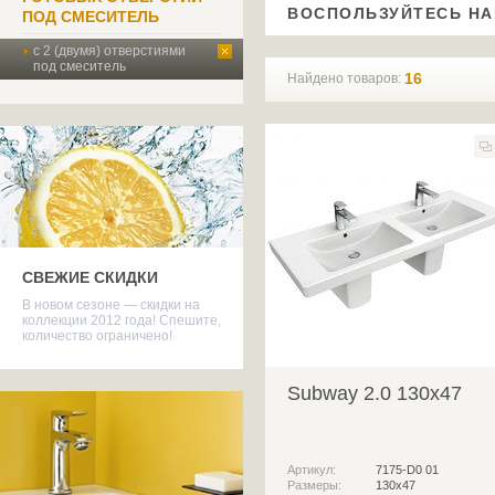
ВОСПОЛЬЗУЙТЕСЬ Н
ПОД СМЕСИТЕЛЬ
с 2 (двумя) отверстиями
под смеситель
16
Найдено товаров:
СВЕЖИЕ СКИДКИ
В новом сезоне — скидки на
коллекции 2012 года! Спешите,
количество ограничено!
Subway 2.0 130x47
Артикул:
7175-D0 01
Размеры:
130х47