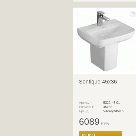
Sentique 45x36
Артикул:
5322-46 01
Размеры:
45х36
Бренд:
Villeroy&Boch
6089
РУБ.
КУПИТЬ