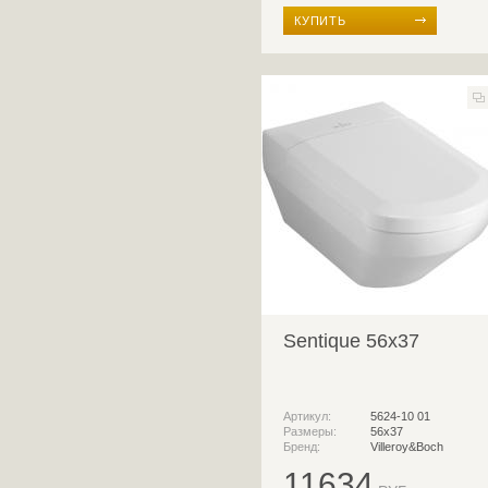
КУПИТЬ
Sentique 56x37
Артикул:
5624-10 01
Размеры:
56х37
Бренд:
Villeroy&Boch
11634