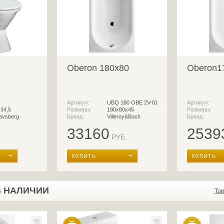
Oberon 180x80
Oberon1
Артикул:
UBQ 180 OBE 2V-01
Артикул:
x34,5
Размеры:
180x80х45
Размеры:
avsberg
Бренд:
Villeroy&Boch
Бренд:
33160
2539
РУБ.
КУПИТЬ
КУПИТЬ
В НАЛИЧИИ
То