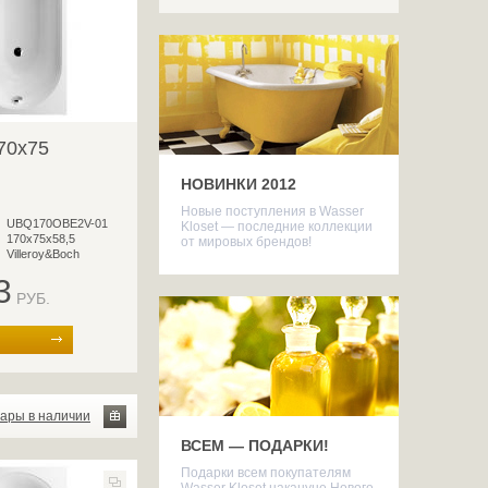
70x75
НОВИНКИ 2012
Новые поступления в Wasser
UBQ170OBE2V-01
Kloset — последние коллекции
170х75х58,5
от мировых брендов!
Villeroy&Boch
3
РУБ.
вары в наличии
ВСЕМ — ПОДАРКИ!
Подарки всем покупателям