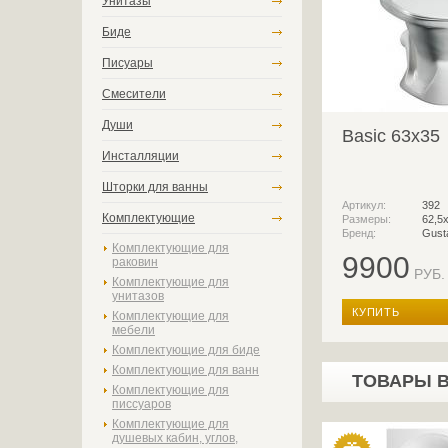
Унитазы
Биде
Писуары
Смесители
Души
Basic 63x35
Инсталляции
Шторки для ванны
Артикул:
392
Комплектующие
Размеры:
62,5
Бренд:
Gust
Комплектующие для
9900
раковин
РУБ.
Комплектующие для
унитазов
КУПИТЬ
Комплектующие для
мебели
Комплектующие для биде
Комплектующие для ванн
ТОВАРЫ 
Комплектующие для
писсуаров
Комплектующие для
душевых кабин, углов,