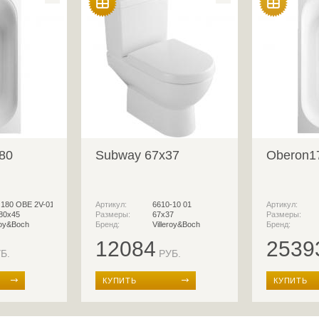
80
Subway 67x37
Oberon1
180 OBE 2V-01
Артикул:
6610-10 01
Артикул:
80х45
Размеры:
67х37
Размеры:
roy&Boch
Бренд:
Villeroy&Boch
Бренд:
12084
2539
Б.
РУБ.
КУПИТЬ
КУПИТЬ