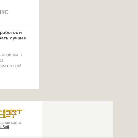
нке
работок и
рать лучшее
 новинки в
ки
им на вас!
дание сайта:
tSoft