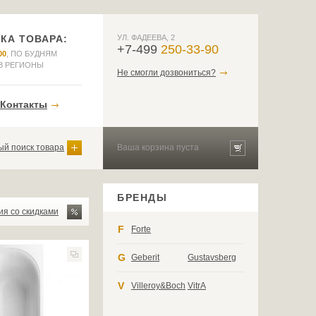
КА ТОВАРА:
УЛ. ФАДЕЕВА, 2
+7-499
250-33-90
00
, ПО БУДНЯМ
В РЕГИОНЫ
Не смогли дозвониться?
Контакты
й поиск товара
Ваша корзина пуста
БРЕНДЫ
ия со скидками
F
Forte
G
Geberit
Gustavsberg
V
Villeroy&Boch
VitrA