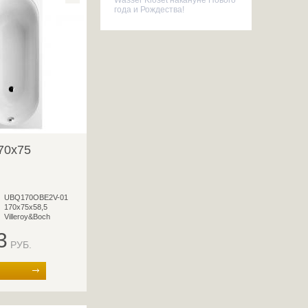
Wasser Kloset накануне Нового
года и Рождества!
70x75
UBQ170OBE2V-01
170х75х58,5
Villeroy&Boch
3
РУБ.