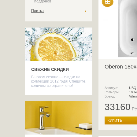
поддонов
Плитка
Oberon 180x
СВЕЖИЕ СКИДКИ
В новом сезоне — скидки на
коллекции 2012 года! Спешите,
количество ограничено!
Артикул:
UBQ 
Размеры:
180x
Бренд:
Ville
33160
РУ
КУПИТЬ