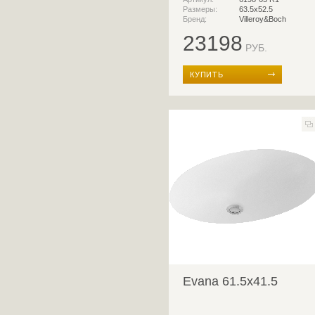
Размеры:
63.5x52.5
Бренд:
Villeroy&Boch
23198
РУБ.
КУПИТЬ
Evana 61.5x41.5