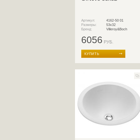
Артикул:
4162-50 01
Размеры:
53x32
Бренд:
Villeroy&Boch
6056
РУБ.
КУПИТЬ