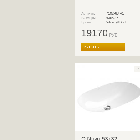
Артикул:
7102-63 R1
Размеры:
63x52.5
Бренд:
Villeroy&Boch
19170
РУБ.
КУПИТЬ
O.Novo 53x32