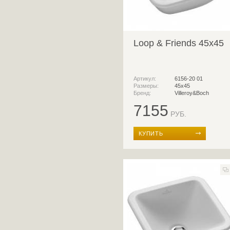
Loop & Friends 45x45
Артикул:
6156-20 01
Размеры:
45x45
Бренд:
Villeroy&Boch
7155
РУБ.
КУПИТЬ