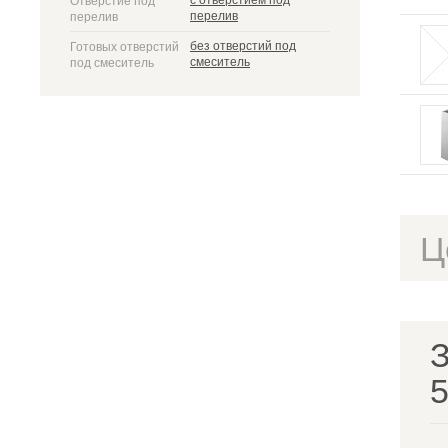
с отверстием под
Отверстие под
перелив
перелив
без отверстий под
Готовых отверстий
смеситель
под смеситель
Ц
З
5