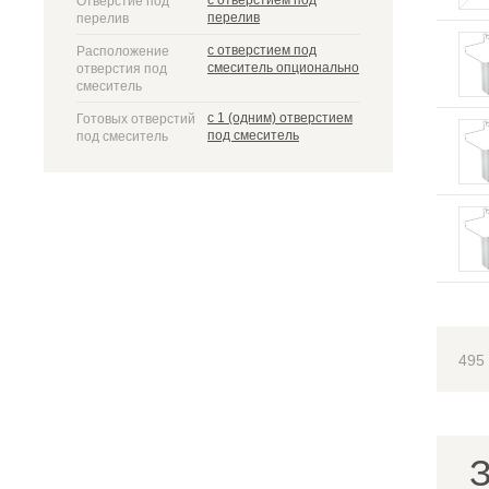
с отверстием под
Отверстие под
перелив
перелив
с отверстием под
Расположение
смеситель опционально
отверстия под
смеситель
с 1 (одним) отверстием
Готовых отверстий
под смеситель
под смеситель
495
З