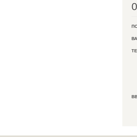
П
ВА
ТЕ
ВВ