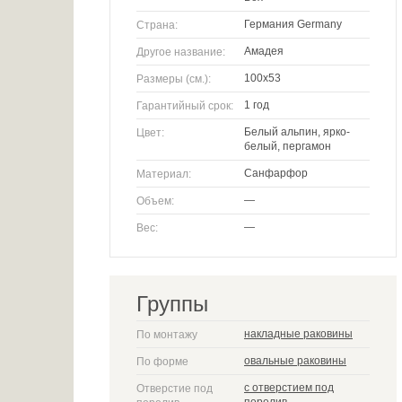
Германия Germany
Страна:
Амадея
Другое название:
100х53
Размеры (см.):
1 год
Гарантийный срок:
Белый альпин, ярко-
Цвет:
белый, пергамон
Санфарфор
Материал:
—
Объем:
—
Вес:
Группы
накладные раковины
По монтажу
овальные раковины
По форме
с отверстием под
Отверстие под