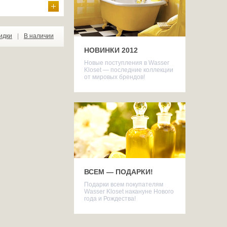
идки
|
В наличии
НОВИНКИ 2012
Новые поступления в Wasser
Kloset — последние коллекции
от мировых брендов!
ВСЕМ — ПОДАРКИ!
Подарки всем покупателям
Wasser Kloset накануне Нового
года и Рождества!