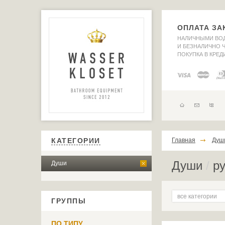
ОПЛАТА ЗА
НАЛИЧНЫМИ ВО
И БЕЗНАЛИЧНО Ч
ПОКУПКА В КРЕД
КАТЕГОРИИ
Главная
Душ
Души
/
ру
Души
все категории
ГРУППЫ
ПО ТИПУ