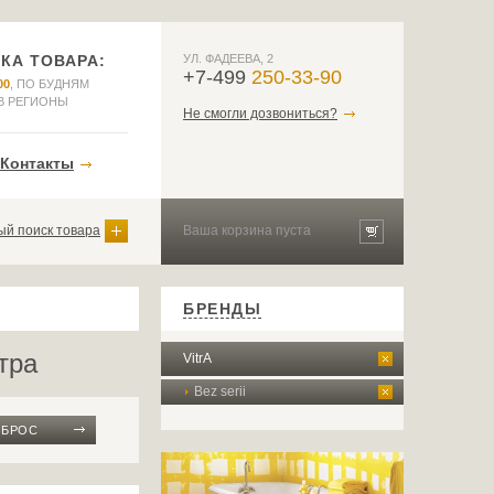
КА ТОВАРА:
УЛ. ФАДЕЕВА, 2
+7-499
250-33-90
00
, ПО БУДНЯМ
В РЕГИОНЫ
Не смогли дозвониться?
Контакты
й поиск товара
Ваша корзина пуста
БРЕНДЫ
тра
VitrA
Bez serii
СБРОС