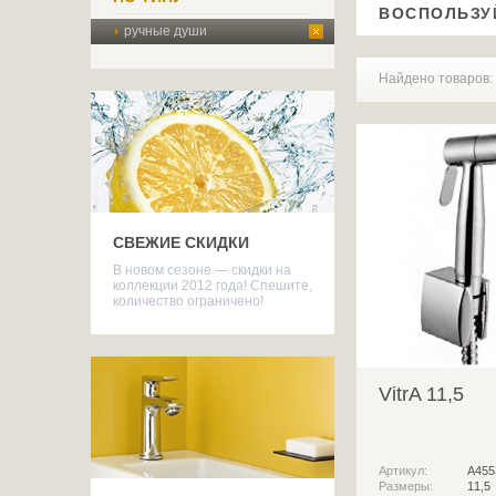
ВОСПОЛЬЗУ
ручные души
Найдено товаров:
СВЕЖИЕ СКИДКИ
В новом сезоне — скидки на
коллекции 2012 года! Спешите,
количество ограничено!
VitrA 11,5
Артикул:
A455
Размеры:
11,5