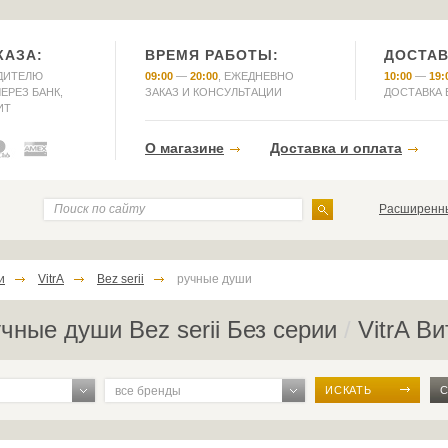
КАЗА:
ВРЕМЯ РАБОТЫ:
ДОСТАВ
ДИТЕЛЮ
09:00
—
20:00
, ЕЖЕДНЕВНО
10:00
—
19:
ЕРЕЗ БАНК,
ЗАКАЗ И КОНСУЛЬТАЦИИ
ДОСТАВКА 
ИТ
О магазине
Доставка и оплата
Расширенны
и
VitrA
Bez serii
ручные души
чные души Bez serii Без серии
/
VitrA Ви
все бренды
ИСКАТЬ