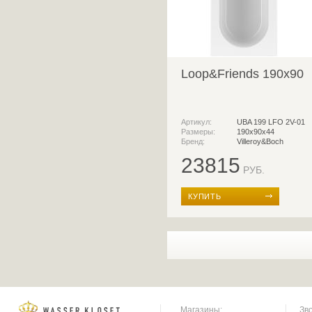
Loop&Friends 190x90
Артикул:
UBA 199 LFO 2V-01
Размеры:
190x90х44
Бренд:
Villeroy&Boch
23815
РУБ.
КУПИТЬ
Магазины:
Зв