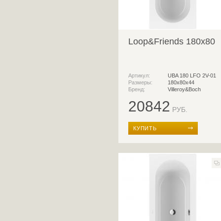
Loop&Friends 180x80
Артикул:
UBA 180 LFO 2V-01
Размеры:
180x80х44
Бренд:
Villeroy&Boch
20842
РУБ.
КУПИТЬ