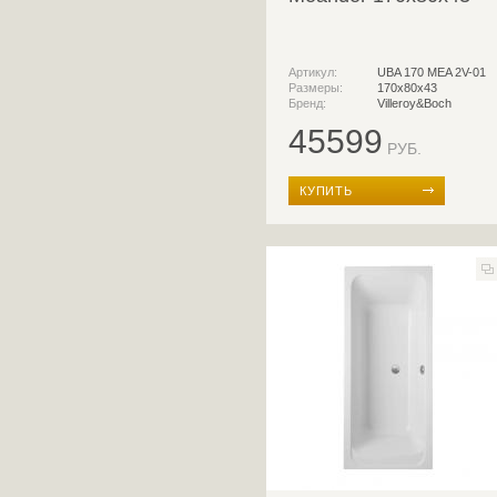
Артикул:
UBA 170 MEA 2V-01
Размеры:
170x80x43
Бренд:
Villeroy&Boch
45599
РУБ.
КУПИТЬ