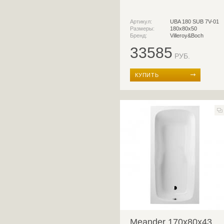
Артикул:
UBA 180 SUB 7V-01
Размеры:
180х80х50
Бренд:
Villeroy&Boch
33585
РУБ.
КУПИТЬ
Meander 170x80x43