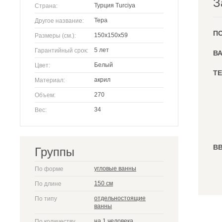
З
Турция Turciya
Страна:
Тера
Другое название:
П
150x150x59
Размеры (см.):
5 лет
Гарантийный срок:
ВА
Белый
Цвет:
ТЕ
акрил
Материал:
270
Объем:
34
Вес:
ВВ
Группы
угловые ванны
По форме
150 см
По длине
отдельностоящие
По типу
ванны
на 1 человека
По количеству