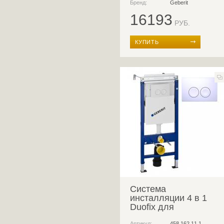
Бренд:
Geberit
16193
РУБ.
КУПИТЬ
Система
инсталляции 4 в 1
Duofix для
подвесного унитаза
Артикул:
458.162.11.1