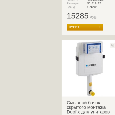
с кнопкой смыва
Размеры:
50x112x12
Бренд:
Geberit
15285
РУБ.
КУПИТЬ
Смывной бачок
скрытого монтажа
Duofix для унитазов